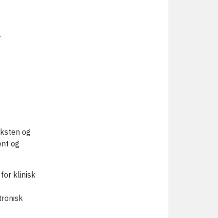
.
eksten og
ent og
or klinisk
tronisk