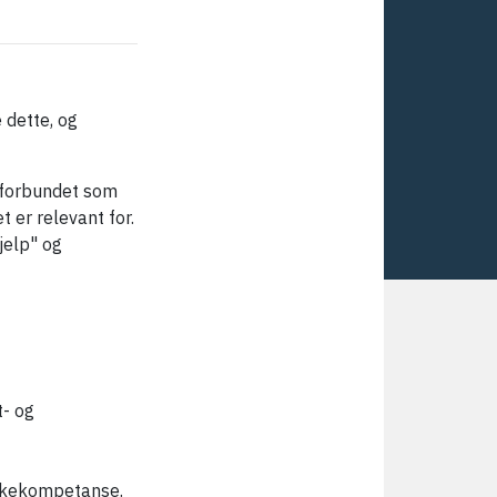
dette, og
gforbundet som
t er relevant for.
jelp" og
t- og
kkekompetanse.