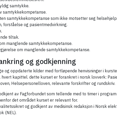
gyldig samtykke.
av samtykkekompetanse.
uten samtykkekompetanse som ikke motsetter seg helsehjelp
, forståelse og pasientmedvirkning.
k.
nde tiltak.
 om manglende samtykkekompetanse.
vgjørelse om manglende samtykkekompetanse.
rankring og godkjenning
lige og oppdaterte kilder med fortløpende henvisninger i kurst
l hvert kapittel. dette kurset er forankret i norsk lovverk: Pasi
oven, Helsepersonelloven, relevante forskrifter og rundskriv.
odkjent av Fagforbundet som tellende med to timer i program f
nnenfor det området kurset er relevant for.
valitetssikret og godkjent av medisinsk redaksjon i Norsk elek
k (NEL).