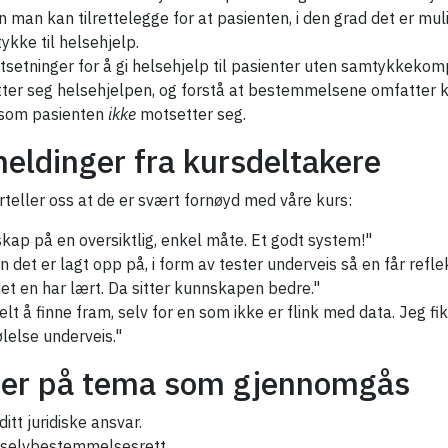
n man kan tilrettelegge for at pasienten, i den grad det er muli
kke til helsehjelp.
tsetninger for å gi helsehjelp til pasienter uten samtykkek
tter seg helsehjelpen, og forstå at bestemmelsene omfatter 
 som pasienten
ikke
motsetter seg.
eldinger fra kursdeltakere
rteller oss at de er svært fornøyd med våre kurs:
ap på en oversiktlig, enkel måte. Et godt system!"
n det er lagt opp på, i form av tester underveis så en får refl
et en har lært. Da sitter kunnskapen bedre."
elt å finne fram, selv for en som ikke er flink med data. Jeg fi
lelse underveis."
er på tema som gjennomgås
itt juridiske ansvar.
 selvbestemmelsesrett.