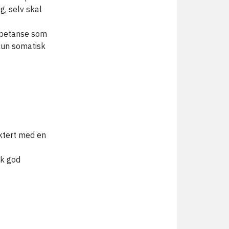
g, selv skal
ompetanse som
kun somatisk
ektert med en
kk god