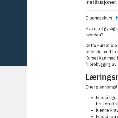
institusjoner
E-læringskurs -
h
Hva er et gyldi
hvordan?
Dette kurset ble
tellende med to t
Kurset kan med 
"Forebygging av
Lærings
Etter gjennomgåt
Forstå egen
brukerretti
Kjenne krav
Forstå hva