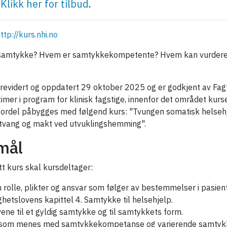
.
Klikk her for tilbud
.
ttp://kurs.nhi.no
g samtykke? Hvem er samtykkekompetente? Hvem kan vurdere 
 revidert og oppdatert 29 oktober 2025 og er godkjent av Fa
imer i program for klinisk fagstige, innenfor det området kurse
fordel påbygges med følgend kurs: "Tvungen somatisk helseh
 tvang og makt ved utvuklingshemming".
mål
t kurs skal kursdeltager:
 rolle, plikter og ansvar som følger av bestemmelser i pasien
ghetslovens kapittel 4. Samtykke til helsehjelp.
ene til et gyldig samtykke og til samtykkets form.
 som menes med samtykkekompetanse og varierende samty