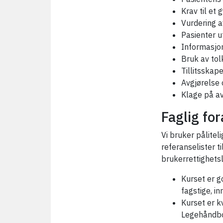
Krav til et 
Vurdering 
Pasienter 
Informasjon
Bruk av tol
Tillitsskape
Avgjørelse
Klage på a
Faglig fo
Vi bruker pålite
referanselister ti
brukerrettighetsl
Kurset er g
fagstige, i
Kurset er k
Legehåndbo