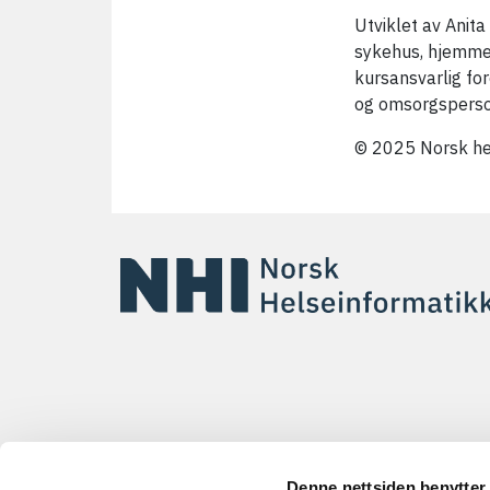
Utviklet av Anita
sykehus, hjemme
kursansvarlig fo
og omsorgsperso
© 2025 Norsk he
Denne nettsiden benytter