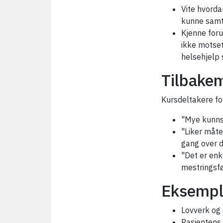
Vite hvorda
kunne samty
Kjenne foru
ikke motse
helsehjelp
Tilbakem
Kursdeltakere fo
"Mye kunnsk
"Liker måte
gang over d
"Det er enk
mestringsfø
Eksempl
Lovverk og d
Pasientens