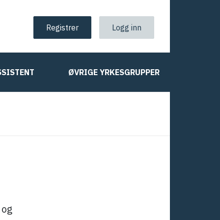
Registrer
Logg inn
SSISTENT
ØVRIGE YRKESGRUPPER
 og