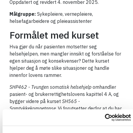
Oppdatert og revidert 4. november 2025.
Målgruppe:
Sykepleiere, vernepleiere,
helsefagarbeidere og pleieassistenter
Formålet med kurset
Hva gjør du når pasienten motsetter seg
helsehjelpen, men mangler innsikt og forståelse for
egen situasjon og konsekvenser? Dette kurset
hjelper deg å møte slike situasjoner og handle
innenfor lovens rammer.
SHP462 - Tvungen somatisk helsehjelp
omhandler
pasient- og brukerrettighetslovens kapittel 4 A, og
bygger videre på kurset
SH565 -
Samtykkekompetanse
. Vi forutsetter derfor at du har
tatt dette og kjenner bestemmelsen i lovens
kapittel 4.