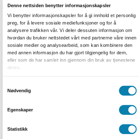
Læringsmål
Denne nettsiden benytter informasjonskapsler
Vi benytter informasjonskapsler for å gi innhold et personlig
Etter endt kurs skal kursdeltaker:
preg, for å levere sosiale mediefunksjoner og for å
Kjenne bestemmelsene i pasient og
analysere trafikken vår. Vi deler dessuten informasjon om
brukerrettighetsloven kapittel 4 A. Helsehjelp
hvordan du bruker nettstedet vårt med partnerne våre innen
til pasienter uten samtykkekompetanse som
sosiale medier og analysearbeid, som kan kombinere den
motsetter seg helsehjelpen.
med annen informasjon du har gjort tilgjengelig for dem,
Forstå samspillet mellom lovbestemmelser,
eller som de har samlet inn gjennom din bruk av tjenestene
helsefaglig kunnskap og etikk. Forstå
deres.
hensikten og vilkårene som må oppfylles for at
pasient og brukerrettighetsloven kapittel 4 A
Samtykkevalg
skal komme til anvendelse.
Nødvendig
Forstå hva som menes med tillitsskapene
tiltak, omsorgsmakt, og være oppmerksom på
situasjoner hvor omsorg kan oppleves som
Egenskaper
tvang.
Ha innblikk i regler knyttet til saksbehandling
Statistikk
og tvangsvedtak.