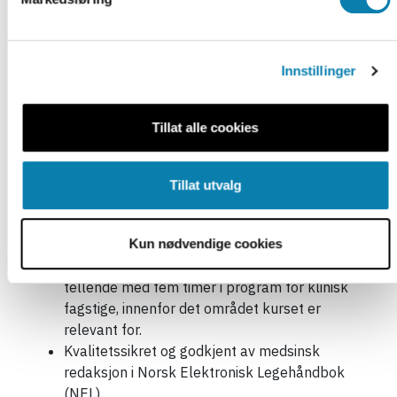
Utdeling
Delegering av oppgaver.
Faglig forankring og
Innstillinger
godkjenning
Vi bruker kun pålitelige kilder med fortløpende
Tillat alle cookies
henvisninger i kursteksten og referanselister til hvert
kapittel. Sentrale kilder er relevant lovverk,
Tillat utvalg
nasjonale faglige retningslinjer, medisinske
oppslagsverk som Felleskatalogen og Norsk
Elektronisk Legehåndbok (NEL).
Kun nødvendige cookies
Kurset er godkjent av Fagforbundet som
tellende med fem timer i program for klinisk
fagstige, innenfor det området kurset er
relevant for.
Kvalitetssikret og godkjent av medsinsk
redaksjon i Norsk Elektronisk Legehåndbok
(NEL).