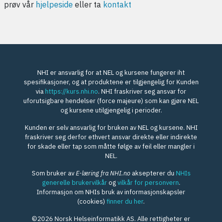
prøv vår
hjelpeside
eller ta
kontakt
NHI er ansvarlig for at NEL og kursene fungerer iht
spesifikasjoner, og at produktene er tilgjengelig for Kunden
via
https://kurs.nhi.no
. NHI fraskriver seg ansvar for
uforutsigbare hendelser (force majeure) som kan gjøre NEL
og kursene utilgjengelig i perioder.
Kunden er selv ansvarlig for bruken av NEL og kursene. NHI
fraskriver seg derfor ethvert ansvar direkte eller indirekte
for skade eller tap som måtte følge av feil eller mangler i
NEL.
Som bruker av
E-læring fra NHI.no
aksepterer du
NHIs
generelle brukervilkår
og
vilkår for personvern
.
Informasjon om NHIs bruk av informasjonskapsler
(cookies)
finner du her
.
©2026 Norsk Helseinformatikk AS. Alle rettigheter er