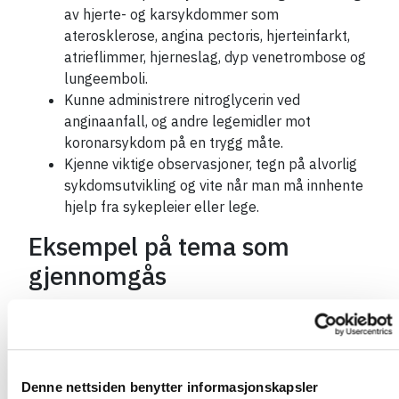
av hjerte- og karsykdommer som
aterosklerose, angina pectoris, hjerteinfarkt,
atrieflimmer, hjerneslag, dyp venetrombose og
lungeemboli.
Kunne administrere nitroglycerin ved
anginaanfall, og andre legemidler mot
koronarsykdom på en trygg måte.
Kjenne viktige observasjoner, tegn på alvorlig
sykdomsutvikling og vite når man må innhente
hjelp fra sykepleier eller lege.
Eksempel på tema som
gjennomgås
Risiko for hjerte- og karsykdom.
Høyt blodtrykk (hypertensjon).
Risikofaktorer, behandling og
behandlingsmål.
Denne nettsiden benytter informasjonskapsler
Legemiddelgrupper, bivirkninger og