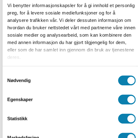
observasjoner.
Vi benytter informasjonskapsler for å gi innhold et personlig
Hjerte- og karsykdom
preg, for å levere sosiale mediefunksjoner og for å
Sykdomslære
analysere trafikken vår. Vi deler dessuten informasjon om
Aterosklerose, angina pectoris, ustabil
hvordan du bruker nettstedet vårt med partnerne våre innen
angina (akutt koronarsyndrom).
sosiale medier og analysearbeid, som kan kombinere den
Behandlingsmål
med annen informasjon du har gjort tilgjengelig for dem,
Akutte undersøkelser og behandling.
eller som de har samlet inn gjennom din bruk av tjenestene
Observasjoner og forebygging av
deres.
stenttrombose (blodpropp) etter PCI.
Administrering av nitroglycerin og andre
Samtykkevalg
legemidler ved koronarsykdom.
Nødvendig
Hjerteinfarkt, atrieflimmer og hjerneslag.
Dyp venetrombose og lungeemboli.
Egenskaper
Lov og regelverk
Repetisjon av relevante lover og
forskrifter.
Statistikk
Legemiddelhåndteringsprosessen
Kontrollrutiner og dobbeltkontroll.
Markedsføring