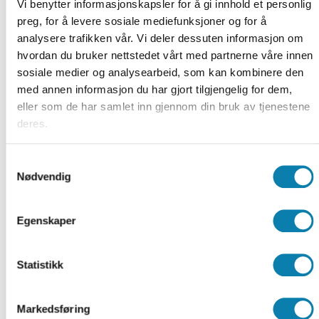
Vi benytter informasjonskapsler for å gi innhold et personlig
Tema som gjennomgås
preg, for å levere sosiale mediefunksjoner og for å
analysere trafikken vår. Vi deler dessuten informasjon om
Sykdomslære: Luftveisinfeksjoner,
hvordan du bruker nettstedet vårt med partnerne våre innen
komplikasjoner og lungesykdom.
sosiale medier og analysearbeid, som kan kombinere den
Observasjon av respirasjon, sirkulasjon,
med annen informasjon du har gjort tilgjengelig for dem,
bevissthetsnivå og kroppstemperatur.
eller som de har samlet inn gjennom din bruk av tjenestene
Grunnleggende fysiologi for å forstå
deres.
observasjonene.
Målemetoder og referanseverdier.
Samtykkevalg
Rapportering for tidlig oppdagelse av forverret
Nødvendig
tilstand.
ABCDE — observasjon og tiltak.
National Early Warning Score 2 (NEWS2) og
Egenskaper
tiltak etter NEWS-skår.
ISBAR — kommunikasjon.
Statistikk
quick SOFA (qSOFA).
For kurs om smittevernrutiner henvises til:
Markedsføring