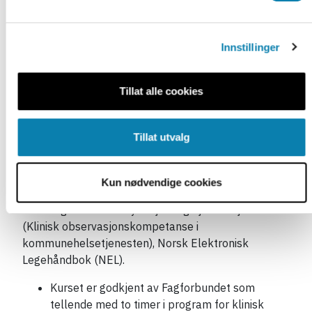
SHP453 – Basale smittevernrutiner
SHP454 – Smittevern ved virale
luftveisinfeksjoner
Innstillinger
Faglig forankring og
godkjenning
Tillat alle cookies
Vi bruker kun pålitelige kilder med fortløpende
Tillat utvalg
henvisninger i kursteksten og referanselister til hvert
kapittel. Sentrale kilder er
Pasientsikkerhetsprogrammet
I trygge hender 24—7.
Kun nødvendige cookies
Helsedirektoratet, Folkehelseinstituttet,
Utviklingssenter for sykehjem og hjemmetjenester
(Klinisk observasjonskompetanse i
kommunehelsetjenesten), Norsk Elektronisk
Legehåndbok (NEL).
Kurset er godkjent av Fagforbundet som
tellende med to timer i program for klinisk