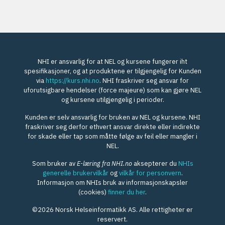
NHI er ansvarlig for at NEL og kursene fungerer iht
spesifikasjoner, og at produktene er tilgjengelig for Kunden
via
https://kurs.nhi.no
. NHI fraskriver seg ansvar for
uforutsigbare hendelser (force majeure) som kan gjøre NEL
og kursene utilgjengelig i perioder.
Kunden er selv ansvarlig for bruken av NEL og kursene. NHI
fraskriver seg derfor ethvert ansvar direkte eller indirekte
for skade eller tap som måtte følge av feil eller mangler i
NEL.
Som bruker av
E-læring fra NHI.no
aksepterer du
NHIs
generelle brukervilkår
og
vilkår for personvern
.
Informasjon om NHIs bruk av informasjonskapsler
(cookies)
finner du her
.
©2026 Norsk Helseinformatikk AS. Alle rettigheter er
reservert.