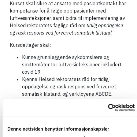
Kurset skal sikre at ansatte med pasientkontakt har
kompetanse for å følge opp pasienter med
luftveisinfeksjoner, samt bidra til implementering av
Helsedirektoratets faglige råd om
tidlig oppdagelse
og rask respons ved forverret somatisk tilstand
.
Kursdeltager skal:
Kunne grunnleggende sykdomslære og
smittemåter for luftveisinfeksjoner, inkludert
covid 19.
Kjenne Helsedirektoratets råd for tidlig
oppdagelse og rask respons ved forverret
somatisk tilstand, og verktøyene ABCDE,
ISBAR, qSOFA, NEWS2 og tiltak etter NEWS-
skår.
Kunne foreta pålitelige registreringer av
respirasjon, sirkulasjon, bevissthet og
Denne nettsiden benytter informasjonskapsler
kroppstemperatur observere og dokumentere.